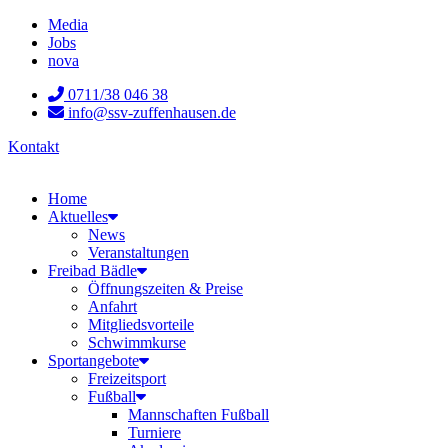
Zum
Media
Inhalt
Jobs
wechseln
nova
0711/38 046 38
info@ssv-zuffenhausen.de
Kontakt
Home
Aktuelles
News
Veranstaltungen
Freibad Bädle
Öffnungszeiten & Preise
Anfahrt
Mitgliedsvorteile
Schwimmkurse
Sportangebote
Freizeitsport
Fußball
Mannschaften Fußball
Turniere