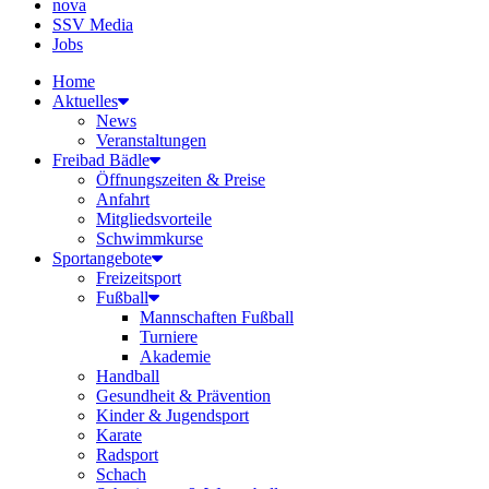
nova
SSV Media
Jobs
Home
Aktuelles
News
Veranstaltungen
Freibad Bädle
Öffnungszeiten & Preise
Anfahrt
Mitgliedsvorteile
Schwimmkurse
Sportangebote
Freizeitsport
Fußball
Mannschaften Fußball
Turniere
Akademie
Handball
Gesundheit & Prävention
Kinder & Jugendsport
Karate
Radsport
Schach