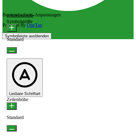
Barrierefreiheits-Anpassungen
Inhaltsmodule
Symbolgröße
Powered by
OneTap
Symbolleiste ausblenden
Standard
Lesbare Schriftart
Zeilenhöhe
Standard