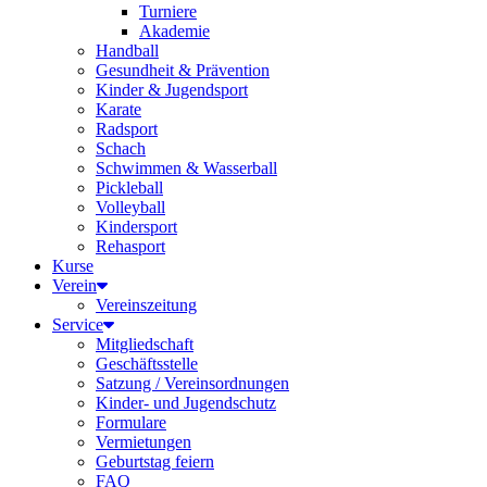
Turniere
Akademie
Handball
Gesundheit & Prävention
Kinder & Jugendsport
Karate
Radsport
Schach
Schwimmen & Wasserball
Pickleball
Volleyball
Kindersport
Rehasport
Kurse
Verein
Vereinszeitung
Service
Mitgliedschaft
Geschäftsstelle
Satzung / Vereinsordnungen
Kinder- und Jugendschutz
Formulare
Vermietungen
Geburtstag feiern
FAQ