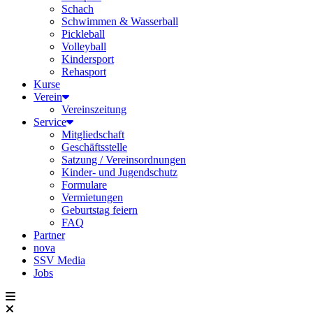
Schach
Schwimmen & Wasserball
Pickleball
Volleyball
Kindersport
Rehasport
Kurse
Verein
Vereinszeitung
Service
Mitgliedschaft
Geschäftsstelle
Satzung / Vereinsordnungen
Kinder- und Jugendschutz
Formulare
Vermietungen
Geburtstag feiern
FAQ
Partner
nova
SSV Media
Jobs