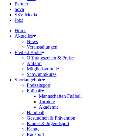
Partner
nova
SSV Media
Jobs
Home
Aktuelles
News
Veranstaltungen
Freibad Bädle
Öffnungszeiten & Preise
Anfahrt
Mitgliedsvorteile
Schwimmkurse
Sportangebote
Freizeitsport
Fußball
Mannschaften Fußball
Turniere
Akademie
Handball
Gesundheit & Prävention
Kinder & Jugendsport
Karate
Radsport