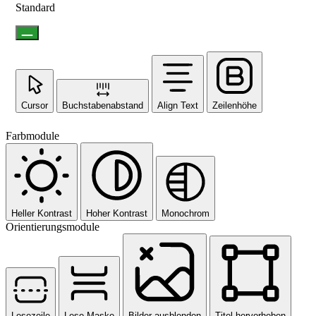
Standard
Cursor
Buchstabenabstand
Align Text
Zeilenhöhe
Farbmodule
Heller Kontrast
Hoher Kontrast
Monochrom
Orientierungsmodule
Lesezeile
Lese-Maske
Bilder ausblenden
Titel hervorheben