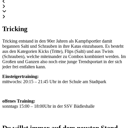
Tricking
Tricking entstand in den 90er Jahren als Kampfsportler damit
begannen Salti und Schrauben in ihre Katas einzubauen. Es besteht
aus den Kategorien Kicks (Tritte), Flips (Salti) und aus Twists
(Schrauben), welche miteinander zu Combos kombiniert werden. Im
Großen und Ganzen also noch eine junge Trendsportart in der sich
jeder frei entfalten kann.
Einsteigertraining:
mittwochs: 20:15 – 21:45 Uhr in der Schule am Stadtpark
offenes Training:
sonntags 15:00 – 18:00Uhr in der SSV Bädleshalle
Du willst immer auf dem neusten Stand