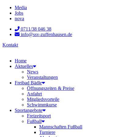
Zum
Media
Inhalt
Jobs
wechseln
nova
0711/38 046 38
info@ssv-zuffenhausen.de
Kontakt
Home
Aktuelles
News
Veranstaltungen
Freibad Bädle
Öffnungszeiten & Preise
Anfahrt
Mitgliedsvorteile
Schwimmkurse
Sportangebote
Freizeitsport
Fußball
Mannschaften Fußball
Turniere