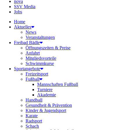
nova
SSV Media
Jobs
Home
Aktuelles
News
Veranstaltungen
Freibad Bädle
Öffnungszeiten & Preise
Anfahrt
Mitgliedsvorteile
Schwimmkurse
Sportangebote
Freizeitsport
Fußball
Mannschaften Fußball
Turniere
Akademie
Handball
Gesundheit & Prävention
Kinder & Jugendsport
Karate
Radsport
Schach